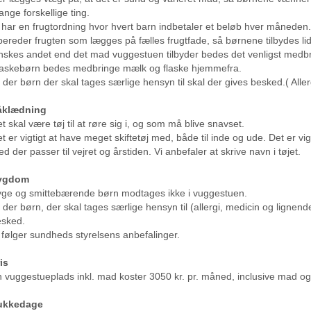
nge forskellige ting.
 har en frugtordning hvor hvert barn indbetaler et beløb hver måneden.
lbereder frugten som lægges på fælles frugtfade, så børnene tilbydes lidt 
skes andet end det mad vuggestuen tilbyder bedes det venligst medb
askebørn bedes medbringe mælk og flaske hjemmefra.
 der børn der skal tages særlige hensyn til skal der gives besked.( Alle
åklædning
t skal være tøj til at røre sig i, og som må blive snavset.
t er vigtigt at have meget skiftetøj med, både til inde og ude. Det er vigt
d der passer til vejret og årstiden. Vi anbefaler at skrive navn i tøjet.
ygdom
ge og smittebærende børn modtages ikke i vuggestuen.
 der børn, der skal tages særlige hensyn til (allergi, medicin og lignend
esked.
 følger sundheds styrelsens anbefalinger.
is
 vuggestueplads inkl. mad koster 3050 kr. pr. måned, inclusive mad og 
ukkedage