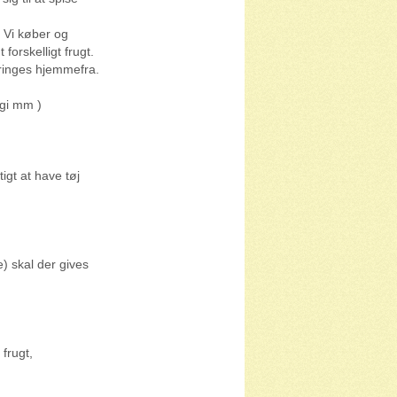
 Vi køber og
forskelligt frugt.
ringes hjemmefra.
rgi mm )
igt at have tøj
e) skal der gives
frugt,