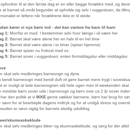
 opfordrer til at den første dag er en eller begge forældre med, og dere
e at barnet så småt begynder at opholde sig selv i vuggestuen, da tilknyt
rsonalet er lettere når forældrene ikke er til stede.
_
dan kører vi nye børn ind - det kan variere fra barn til barn
ag 1:
Mor/far er med. I bestemmer selv hvor længe i vil være her
ag 2:
Barnet skal være alene her en halv til en hel time
ag 3:
Barnet skal være alene i to timer (spiser hjemme)
ag 4:
Barnet spiser nu frokost med os
ag 5:
Barnet sover i vuggestuen, enten formiddagslur eller middagslur
ove
r skal selv medbringes barnevogn og dyne.
 kendt barnevogn med kendt duft vil gøre barnet mere trygt i sovesitua
t er muligt at lade barnevognen stå hele ugen men til weekenden ska
 mindste børn sover ude i barnevogn og børn over ca 2 år sover inde
 har den politik at vi
IKKE
gerne vækker børnene, børn har brug for sø
r søvn for at bearbejde dagens indtryk og for at undgå stress og overst
suden er søvn vigtig for barnets alsidig udvikling.
leer/skumvaskeklude
r skal selv medbringes bleer og skumvaskeklude, og sørg for der altid 