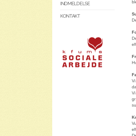
bl
INDMELDELSE
Su
KONTAKT
De
F
De
ef
F
Hv
F
Vi
da
Vi
gr
su
K
Vu
ef
De