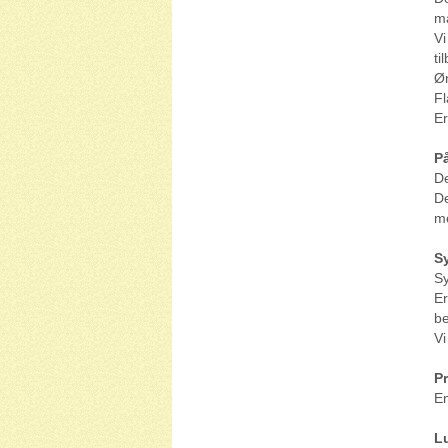
ma
Vi
ti
Øn
Fl
Er
P
De
De
me
S
Sy
Er
b
Vi
Pr
En
L