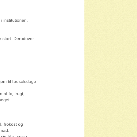
i institutionen.
 start. Derudover
jem til fødselsdage
af fx, frugt,
meget
, frokost og
 mad.
g til at spise