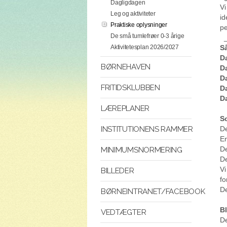
Dagligdagen
Vi
Leg og aktiviteter
id
Praktiske oplysninger
pe
De små tumlefrøer 0-3 årige
Så
Aktivitetesplan 2026/2027
D
BØRNEHAVEN
D
D
FRITIDSKLUBBEN
D
D
LÆREPLANER
S
De
INSTITUTIONENS RAMMER
En
De
MINIMUMSNORMERING
De
Vi
BILLEDER
fo
De
BØRNEINTRANET/FACEBOOK
B
VEDTÆGTER
De