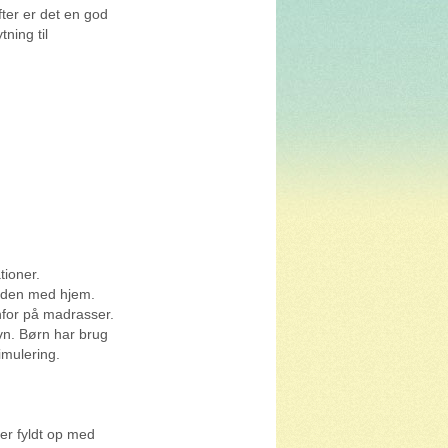
fter er det en god
ning til
tioner.
l den med hjem.
nfor på madrasser.
vn. Børn har brug
imulering.
er fyldt op med