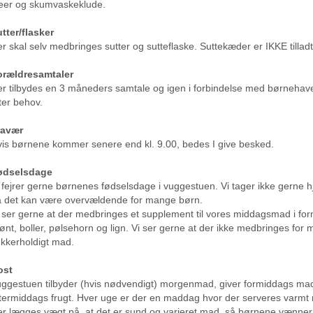
eer og skumvaskeklude.
tter/flasker
r skal selv medbringes sutter og sutteflaske. Suttekæder er IKKE tilladt 
orældresamtaler
r tilbydes en 3 måneders samtale og igen i forbindelse med børnehave
ter behov.
ravær
is børnene kommer senere end kl. 9.00, bedes I give besked.
ødselsdage
 fejrer gerne børnenes fødselsdage i vuggestuen. Vi tager ikke gerne h
 det kan være overvældende for mange børn.
 ser gerne at der medbringes et supplement til vores middagsmad i form 
ønt, boller, pølsehorn og lign. Vi ser gerne at der ikke medbringes for 
kkerholdigt mad.
ost
ggestuen tilbyder (hvis nødvendigt) morgenmad, giver formiddags mad
termiddags frugt. Hver uge er der en maddag hvor der serveres varmt
r lægges vægt på, at det er sund og varieret mad, så børnene vænner si